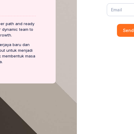
eer path and ready
ur dynamic team to
Send
growth.
erjaya baru dan
put untuk menjadi
uk membentuk masa
a.